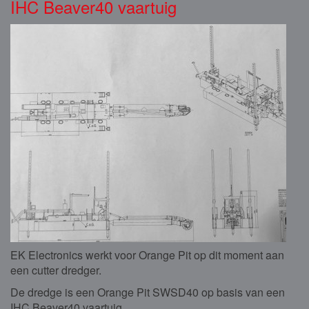
IHC Beaver40 vaartuig
EK Electronics werkt voor Orange Pit op dit moment aan
een cutter dredger.
De dredge is een Orange Pit SWSD40 op basis van een
IHC Beaver40 vaartuig.