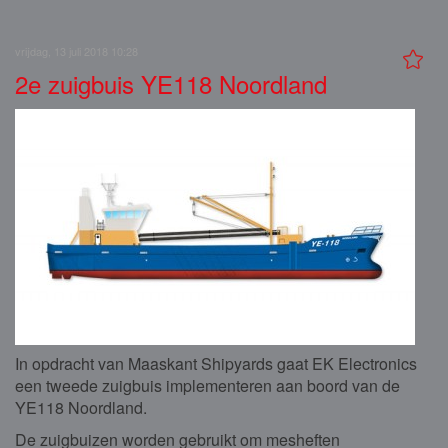
vrijdag, 13 juli 2018 10:28
2e zuigbuis YE118 Noordland
In opdracht van Maaskant Shipyards gaat EK Electronics
een tweede zuigbuis implementeren aan boord van de
YE118 Noordland.
De zuigbuizen worden gebruikt om mesheften