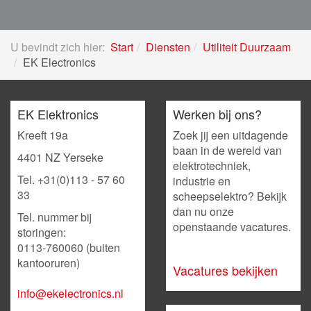
U bevindt zich hier:
Start
Diensten
Utiliteit Duurzaam
EK Electronics
EK Elektronics
Werken bij ons?
Kreeft 19a
Zoek jij een uitdagende
baan in de wereld van
4401 NZ Yerseke
elektrotechniek,
Tel. +31(0)113 - 57 60
industrie en
33
scheepselektro? Bekijk
dan nu onze
Tel. nummer bij
openstaande vacatures.
storingen:
0113-760060 (buiten
kantooruren)
Vacatures bekijken
info@ekelectronics.nl