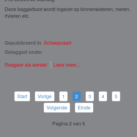
Deze baggerboot wordt ingezet op binnenwateren, meren,
rivieren etc.
Gepubliceerd in
Scheepvaart
Getagged onder
Reageer als eerste!
Lees meer...
Start
Vorige
1
2
3
4
5
Volgende
Einde
Pagina 2 van 5